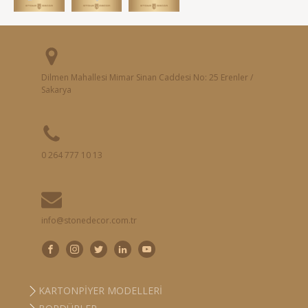
Dilmen Mahallesi Mimar Sinan Caddesi No: 25 Erenler /
Sakarya
0 264 777 10 13
info@stonedecor.com.tr
KARTONPIYER MODELLERI